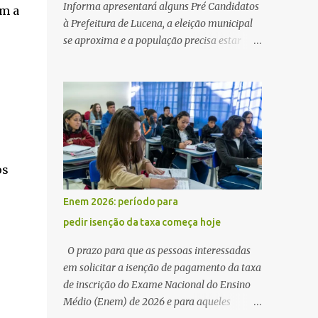
Informa apresentará alguns Pré Candidatos
om a
à Prefeitura de Lucena, a eleição municipal
se aproxima e a população precisa estar
ciente dos pretensos a Cadeira do Poder
Executivo Municipal . Começam as
articulações e possíveis junções para manter
ou conquistar eleitorado. Confirmados até
agora como Pré candidatos Alex Monteiro,
Léo Bandeira Valcinete Araújo e Professor
Gerson Andrade há possibilidade de mais
os
nomes aparecer , ficaremos no aguardo para
trazer mais informações. A primeira
Enem 2026: período para
entrevista foi com o inimaginável Gerson
pedir isenção da taxa começa hoje
Andrade ,Professor da Rede Municipal
(efetivo), supervisor, Formado em Pedagogia
O prazo para que as pessoas interessadas
e Biomedicina pela UFPB. Leciona no Otto
em solicitar a isenção de pagamento da taxa
Illi, Gilberto Inácio, Ellinora Dornellas
de inscrição do Exame Nacional do Ensino
,Escola Américo Falcão. Gerson nos contou
Médio (Enem) de 2026 e para aqueles
que a idéia de disputar a prefeitura veio de