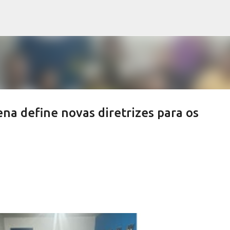
Pular para o conteúdo principal
ena define novas diretrizes para os