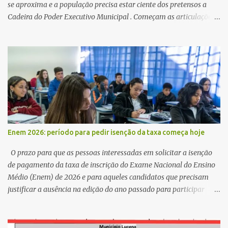
se aproxima e a população precisa estar ciente dos pretensos a
Cadeira do Poder Executivo Municipal . Começam as articulações e
possíveis junções para manter ou conquistar eleitorado.
Confirmados até agora como Pré candidatos Alex Monteiro, Léo
Bandeira Valcinete Araújo e Professor Gerson Andrade há
possibilidade de mais nomes aparecer , ficaremos no aguardo para
trazer mais informações. A primeira entrevista foi com o
inimaginável Gerson Andrade ,Professor da Rede Municipal
(efetivo), supervisor, Formado em Pedagogia e Biomedicina pela
UFPB. Leciona no Otto Illi, Gilberto Inácio, Ellinora Dornellas
,Escola Américo Falcão. Gerson nos contou que a idéia de disputar
Enem 2026: período para pedir isenção da taxa começa hoje
a prefeitura veio de um sonho há 5 anos atrás, e também por
acreditar que o trabalho dos seus companheiros principalmente
O prazo para que as pessoas interessadas em solicitar a isenção
da zona rural deve ser mais valorizado e que eles serão a Fortalez...
de pagamento da taxa de inscrição do Exame Nacional do Ensino
Médio (Enem) de 2026 e para aqueles candidatos que precisam
justificar a ausência na edição do ano passado para participar
gratuitamente desta edição começa nesta segunda-feira (13) e se
estende até 24 de abril. Os interessados devem acessar o endereço
eletrônico da Página do Participante do Enem com o login único