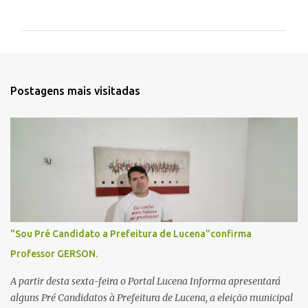
o
m
e
n
t
Postagens mais visitadas
á
r
i
o
s
"Sou Pré Candidato a Prefeitura de Lucena"confirma
Professor GERSON.
A partir desta sexta-feira o Portal Lucena Informa apresentará
alguns Pré Candidatos à Prefeitura de Lucena, a eleição municipal