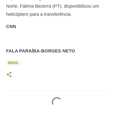
Norte, Fátima Bezerra (PT), disponibilizou um
helicóptero para a transferência.
CNN
FALA PARAÍBA-BORGES NETO
BRASIL
C
o
m