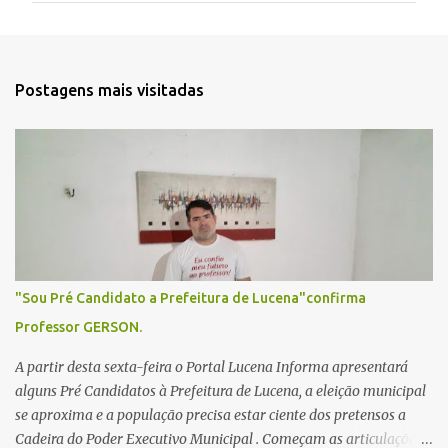
e
n
t
Postagens mais visitadas
á
r
i
o
s
"Sou Pré Candidato a Prefeitura de Lucena"confirma
Professor GERSON.
A partir desta sexta-feira o Portal Lucena Informa apresentará
alguns Pré Candidatos à Prefeitura de Lucena, a eleição municipal
se aproxima e a população precisa estar ciente dos pretensos a
Cadeira do Poder Executivo Municipal . Começam as articulações e