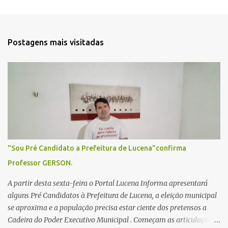
e
n
t
Postagens mais visitadas
á
r
i
o
s
"Sou Pré Candidato a Prefeitura de Lucena"confirma
Professor GERSON.
A partir desta sexta-feira o Portal Lucena Informa apresentará
alguns Pré Candidatos à Prefeitura de Lucena, a eleição municipal
se aproxima e a população precisa estar ciente dos pretensos a
Cadeira do Poder Executivo Municipal . Começam as articulações e