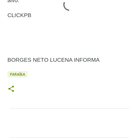
alvo.
CLICKPB
BORGES NETO LUCENA INFORMA
PARAÍBA
C
o
m