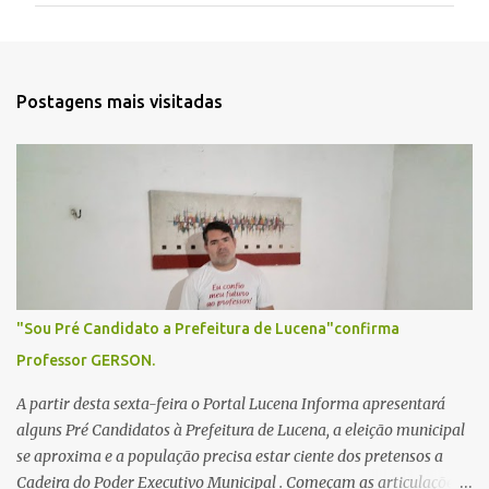
e
n
t
Postagens mais visitadas
á
r
i
o
s
"Sou Pré Candidato a Prefeitura de Lucena"confirma
Professor GERSON.
A partir desta sexta-feira o Portal Lucena Informa apresentará
alguns Pré Candidatos à Prefeitura de Lucena, a eleição municipal
se aproxima e a população precisa estar ciente dos pretensos a
Cadeira do Poder Executivo Municipal . Começam as articulações e