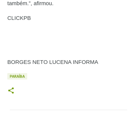
também.”, afirmou.
CLICKPB
BORGES NETO LUCENA INFORMA
PARAÍBA
C
o
m