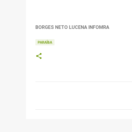
BORGES NETO LUCENA INFOMRA
PARAÍBA
C
o
m
e
n