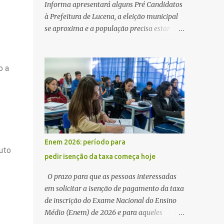
Informa apresentará alguns Pré Candidatos
à Prefeitura de Lucena, a eleição municipal
se aproxima e a população precisa estar
ciente dos pretensos a Cadeira do Poder
Executivo Municipal . Começam as
articulações e possíveis junções para manter
o a
ou conquistar eleitorado. Confirmados até
agora como Pré candidatos Alex Monteiro,
Léo Bandeira Valcinete Araújo e Professor
Gerson Andrade há possibilidade de mais
nomes aparecer , ficaremos no aguardo para
trazer mais informações. A primeira
Enem 2026: período para
entrevista foi com o inimaginável Gerson
uto
pedir isenção da taxa começa hoje
Andrade ,Professor da Rede Municipal
(efetivo), supervisor, Formado em Pedagogia
O prazo para que as pessoas interessadas
e Biomedicina pela UFPB. Leciona no Otto
em solicitar a isenção de pagamento da taxa
Illi, Gilberto Inácio, Ellinora Dornellas
de inscrição do Exame Nacional do Ensino
,Escola Américo Falcão. Gerson nos contou
Médio (Enem) de 2026 e para aqueles
que a idéia de disputar a prefeitura veio de