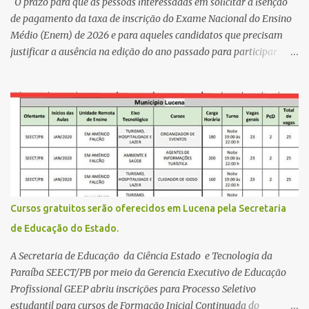
acreditar que o trabalho dos seus companheiros principalmente
O prazo para que as pessoas interessadas em solicitar a isenção
da zona rural deve ser mais valorizado e que eles serão a Fortalez...
de pagamento da taxa de inscrição do Exame Nacional do Ensino
Médio (Enem) de 2026 e para aqueles candidatos que precisam
justificar a ausência na edição do ano passado para participar
gratuitamente desta edição começa nesta segunda-feira (13) e se
estende até 24 de abril. Os interessados devem acessar o endereço
eletrônico da Página do Participante do Enem com o login único
da plataforma de serviços digitais do governo federal, o Gov.br.
Direito de solicitar a isenção O Inep prevê a gratuidade na
inscrição do exame para os seguintes casos: · matriculados no 3º
ano do ensino médio em escola pública, em 2026; LEIA MAIS
Usina Cultural tem fim de semana com literatura, música e evento
solidário Governo da Paraíba empossa 1000 novos professores e
Cursos gratuitos serão oferecidos em Lucena pela Secretaria
mais convocações devem ocorrer Volta às aulas 2026.1 da
de Educação do Estado.
Faculdade Três Marias marca início do semestre e matrículas
seguem abertas para novos alunos · es...
A Secretaria de Educação da Ciência Estado e Tecnologia da
Paraíba SEECT/PB por meio da Gerencia Executivo de Educação
Profissional GEEP abriu inscrições para Processo Seletivo
estudantil para cursos de Formação Inicial Continuada do