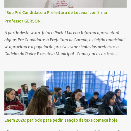
"Sou Pré Candidato a Prefeitura de Lucena"confirma
Professor GERSON.
A partir desta sexta-feira o Portal Lucena Informa apresentará
alguns Pré Candidatos à Prefeitura de Lucena, a eleição municipal
se aproxima e a população precisa estar ciente dos pretensos a
Cadeira do Poder Executivo Municipal . Começam as articulações e
possíveis junções para manter ou conquistar eleitorado.
Confirmados até agora como Pré candidatos Alex Monteiro, Léo
Bandeira Valcinete Araújo e Professor Gerson Andrade há
possibilidade de mais nomes aparecer , ficaremos no aguardo para
trazer mais informações. A primeira entrevista foi com o
inimaginável Gerson Andrade ,Professor da Rede Municipal
(efetivo), supervisor, Formado em Pedagogia e Biomedicina pela
UFPB. Leciona no Otto Illi, Gilberto Inácio, Ellinora Dornellas
,Escola Américo Falcão. Gerson nos contou que a idéia de disputar
Enem 2026: período para pedir isenção da taxa começa hoje
a prefeitura veio de um sonho há 5 anos atrás, e também por