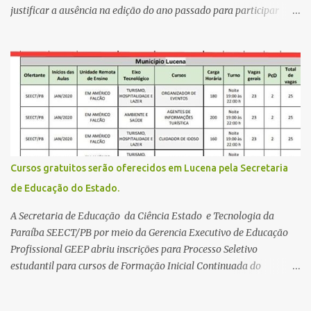
justificar a ausência na edição do ano passado para participar
gratuitamente desta edição começa nesta segunda-feira (13) e se
estende até 24 de abril. Os interessados devem acessar o endereço
eletrônico da Página do Participante do Enem com o login único
da plataforma de serviços digitais do governo federal, o Gov.br.
Direito de solicitar a isenção O Inep prevê a gratuidade na
inscrição do exame para os seguintes casos: · matriculados no 3º
ano do ensino médio em escola pública, em 2026; LEIA MAIS
Usina Cultural tem fim de semana com literatura, música e evento
solidário Governo da Paraíba empossa 1000 novos professores e
Cursos gratuitos serão oferecidos em Lucena pela Secretaria
mais convocações devem ocorrer Volta às aulas 2026.1 da
de Educação do Estado.
Faculdade Três Marias marca início do semestre e matrículas
seguem abertas para novos alunos · es...
A Secretaria de Educação da Ciência Estado e Tecnologia da
Paraíba SEECT/PB por meio da Gerencia Executivo de Educação
Profissional GEEP abriu inscrições para Processo Seletivo
estudantil para cursos de Formação Inicial Continuada do
Programa ParaíbaTEC. Os cursos oferecidos são de
qualificação profissional na modalidade presencial. As