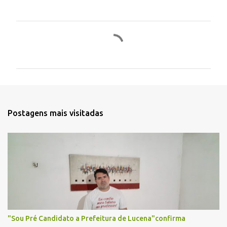
C
o
m
e
n
t
Postagens mais visitadas
á
r
i
o
s
"Sou Pré Candidato a Prefeitura de Lucena"confirma