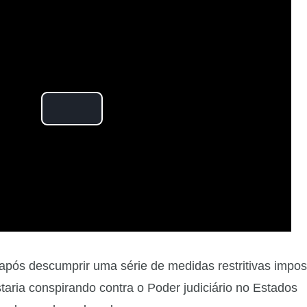
P
l
a
y
V
 após descumprir uma série de medidas restritivas impos
i
taria conspirando contra o Poder judiciário no Estados