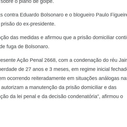
d
 sobre o plano de golpe.
e
 contra Eduardo Bolsonaro e o blogueiro Paulo Figueir
prisão do ex-presidente.
o
ão das medidas e afirmou que a prisão domiciliar cont
 de fuga de Bolsonaro.
presente Ação Penal 2668, com a condenação do réu Jair
berdade de 27 anos e 3 meses, em regime inicial fechad
vem ocorrendo reiteradamente em situações análogas na
 autorizam a manutenção da prisão domiciliar e das
ação da lei penal e da decisão condenatória”, afirmou o