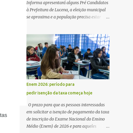
Informa apresentará alguns Pré Candidatos
à Prefeitura de Lucena, a eleição municipal
se aproxima e a população precisa estar
ciente dos pretensos a Cadeira do Poder
Executivo Municipal . Começam as
articulações e possíveis junções para manter
ou conquistar eleitorado. Confirmados até
agora como Pré candidatos Alex Monteiro,
Léo Bandeira Valcinete Araújo e Professor
Gerson Andrade há possibilidade de mais
nomes aparecer , ficaremos no aguardo para
trazer mais informações. A primeira
Enem 2026: período para
entrevista foi com o inimaginável Gerson
pedir isenção da taxa começa hoje
Andrade ,Professor da Rede Municipal
(efetivo), supervisor, Formado em Pedagogia
O prazo para que as pessoas interessadas
e Biomedicina pela UFPB. Leciona no Otto
em solicitar a isenção de pagamento da taxa
tas
Illi, Gilberto Inácio, Ellinora Dornellas
de inscrição do Exame Nacional do Ensino
,Escola Américo Falcão. Gerson nos contou
Médio (Enem) de 2026 e para aqueles
que a idéia de disputar a prefeitura veio de