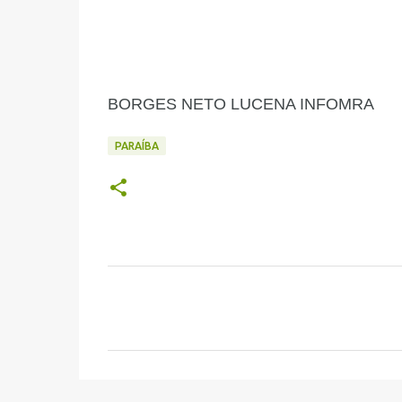
BORGES NETO LUCENA INFOMRA
PARAÍBA
C
o
m
e
n