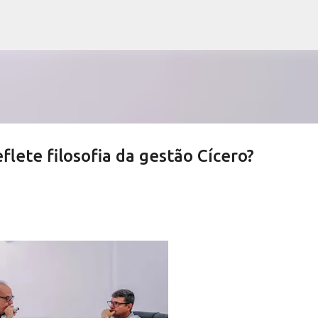
Pular para o conteúdo principal
lete filosofia da gestão Cícero?