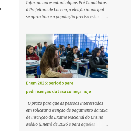
Informa apresentará alguns Pré Candidatos
o
à Prefeitura de Lucena, a eleição municipal
se aproxima e a população precisa estar
ciente dos pretensos a Cadeira do Poder
Executivo Municipal . Começam as
articulações e possíveis junções para manter
ou conquistar eleitorado. Confirmados até
agora como Pré candidatos Alex Monteiro,
Léo Bandeira Valcinete Araújo e Professor
Gerson Andrade há possibilidade de mais
nomes aparecer , ficaremos no aguardo para
trazer mais informações. A primeira
Enem 2026: período para
entrevista foi com o inimaginável Gerson
pedir isenção da taxa começa hoje
Andrade ,Professor da Rede Municipal
(efetivo), supervisor, Formado em Pedagogia
O prazo para que as pessoas interessadas
e Biomedicina pela UFPB. Leciona no Otto
em solicitar a isenção de pagamento da taxa
Illi, Gilberto Inácio, Ellinora Dornellas
de inscrição do Exame Nacional do Ensino
,Escola Américo Falcão. Gerson nos contou
Médio (Enem) de 2026 e para aqueles
que a idéia de disputar a prefeitura veio de