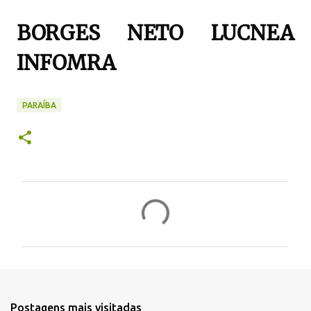
BORGES NETO LUCNEA
INFOMRA
PARAÍBA
C
o
m
e
n
t
Postagens mais visitadas