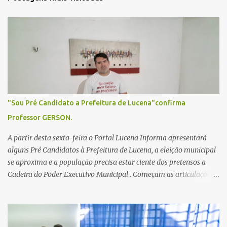
á
r
i
o
s
"Sou Pré Candidato a Prefeitura de Lucena"confirma
Professor GERSON.
A partir desta sexta-feira o Portal Lucena Informa apresentará
alguns Pré Candidatos à Prefeitura de Lucena, a eleição municipal
se aproxima e a população precisa estar ciente dos pretensos a
Cadeira do Poder Executivo Municipal . Começam as articulações e
possíveis junções para manter ou conquistar eleitorado.
Confirmados até agora como Pré candidatos Alex Monteiro, Léo
Bandeira Valcinete Araújo e Professor Gerson Andrade há
possibilidade de mais nomes aparecer , ficaremos no aguardo para