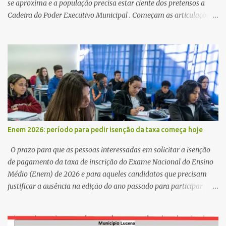
se aproxima e a população precisa estar ciente dos pretensos a
Cadeira do Poder Executivo Municipal . Começam as articulações e
possíveis junções para manter ou conquistar eleitorado.
Confirmados até agora como Pré candidatos Alex Monteiro, Léo
Bandeira Valcinete Araújo e Professor Gerson Andrade há
possibilidade de mais nomes aparecer , ficaremos no aguardo para
trazer mais informações. A primeira entrevista foi com o
inimaginável Gerson Andrade ,Professor da Rede Municipal
(efetivo), supervisor, Formado em Pedagogia e Biomedicina pela
UFPB. Leciona no Otto Illi, Gilberto Inácio, Ellinora Dornellas
,Escola Américo Falcão. Gerson nos contou que a idéia de disputar
Enem 2026: período para pedir isenção da taxa começa hoje
a prefeitura veio de um sonho há 5 anos atrás, e também por
acreditar que o trabalho dos seus companheiros principalmente
O prazo para que as pessoas interessadas em solicitar a isenção
da zona rural deve ser mais valorizado e que eles serão a Fortalez...
de pagamento da taxa de inscrição do Exame Nacional do Ensino
Médio (Enem) de 2026 e para aqueles candidatos que precisam
justificar a ausência na edição do ano passado para participar
gratuitamente desta edição começa nesta segunda-feira (13) e se
estende até 24 de abril. Os interessados devem acessar o endereço
eletrônico da Página do Participante do Enem com o login único