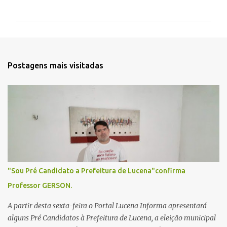
o
m
e
n
t
Postagens mais visitadas
á
r
i
o
s
"Sou Pré Candidato a Prefeitura de Lucena"confirma
Professor GERSON.
A partir desta sexta-feira o Portal Lucena Informa apresentará
alguns Pré Candidatos à Prefeitura de Lucena, a eleição municipal