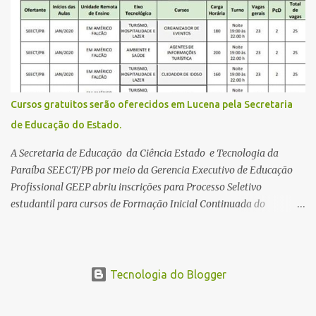
da plataforma de serviços digitais do governo federal, o Gov.br.
Direito de solicitar a isenção O Inep prevê a gratuidade na
inscrição do exame para os seguintes casos: · matriculados no 3º
ano do ensino médio em escola pública, em 2026; LEIA MAIS
Usina Cultural tem fim de semana com literatura, música e evento
solidário Governo da Paraíba empossa 1000 novos professores e
Cursos gratuitos serão oferecidos em Lucena pela Secretaria
mais convocações devem ocorrer Volta às aulas 2026.1 da
de Educação do Estado.
Faculdade Três Marias marca início do semestre e matrículas
seguem abertas para novos alunos · es...
A Secretaria de Educação da Ciência Estado e Tecnologia da
Paraíba SEECT/PB por meio da Gerencia Executivo de Educação
Profissional GEEP abriu inscrições para Processo Seletivo
estudantil para cursos de Formação Inicial Continuada do
Programa ParaíbaTEC. Os cursos oferecidos são de
qualificação profissional na modalidade presencial. As
inscrições serão gratuitas e estarão abertas de 04 a 30 de
novembro pelo site www.paraibatec.pb.gov.br . Em Lucena serão
Tecnologia do Blogger
ofertados cursos de Organizador de Eventos,Agente de
Informações Turísticas, Cuidador de Idosos e Garçom, as aulas