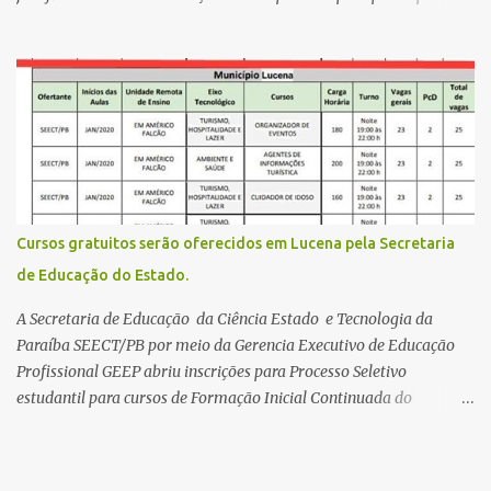
gratuitamente desta edição começa nesta segunda-feira (13) e se
estende até 24 de abril. Os interessados devem acessar o endereço
eletrônico da Página do Participante do Enem com o login único
da plataforma de serviços digitais do governo federal, o Gov.br.
Direito de solicitar a isenção O Inep prevê a gratuidade na
inscrição do exame para os seguintes casos: · matriculados no 3º
ano do ensino médio em escola pública, em 2026; LEIA MAIS
Usina Cultural tem fim de semana com literatura, música e evento
solidário Governo da Paraíba empossa 1000 novos professores e
Cursos gratuitos serão oferecidos em Lucena pela Secretaria
mais convocações devem ocorrer Volta às aulas 2026.1 da
de Educação do Estado.
Faculdade Três Marias marca início do semestre e matrículas
seguem abertas para novos alunos · es...
A Secretaria de Educação da Ciência Estado e Tecnologia da
Paraíba SEECT/PB por meio da Gerencia Executivo de Educação
Profissional GEEP abriu inscrições para Processo Seletivo
estudantil para cursos de Formação Inicial Continuada do
Programa ParaíbaTEC. Os cursos oferecidos são de
qualificação profissional na modalidade presencial. As
inscrições serão gratuitas e estarão abertas de 04 a 30 de