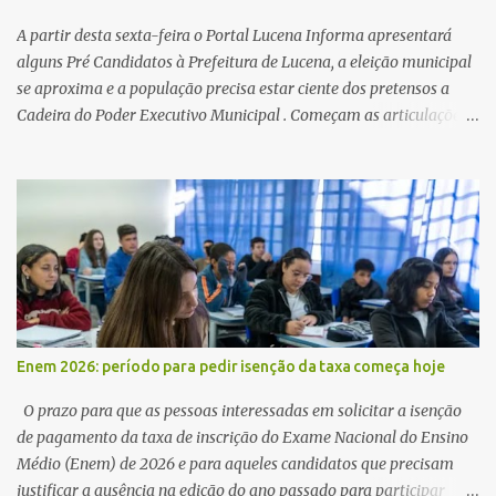
A partir desta sexta-feira o Portal Lucena Informa apresentará
alguns Pré Candidatos à Prefeitura de Lucena, a eleição municipal
se aproxima e a população precisa estar ciente dos pretensos a
Cadeira do Poder Executivo Municipal . Começam as articulações e
possíveis junções para manter ou conquistar eleitorado.
Confirmados até agora como Pré candidatos Alex Monteiro, Léo
Bandeira Valcinete Araújo e Professor Gerson Andrade há
possibilidade de mais nomes aparecer , ficaremos no aguardo para
trazer mais informações. A primeira entrevista foi com o
inimaginável Gerson Andrade ,Professor da Rede Municipal
(efetivo), supervisor, Formado em Pedagogia e Biomedicina pela
UFPB. Leciona no Otto Illi, Gilberto Inácio, Ellinora Dornellas
,Escola Américo Falcão. Gerson nos contou que a idéia de disputar
Enem 2026: período para pedir isenção da taxa começa hoje
a prefeitura veio de um sonho há 5 anos atrás, e também por
acreditar que o trabalho dos seus companheiros principalmente
O prazo para que as pessoas interessadas em solicitar a isenção
da zona rural deve ser mais valorizado e que eles serão a Fortalez...
de pagamento da taxa de inscrição do Exame Nacional do Ensino
Médio (Enem) de 2026 e para aqueles candidatos que precisam
justificar a ausência na edição do ano passado para participar