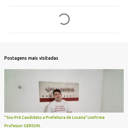
C
o
m
e
n
t
Postagens mais visitadas
á
r
i
o
s
"Sou Pré Candidato a Prefeitura de Lucena"confirma
Professor GERSON.