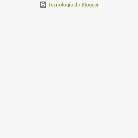
novembro pelo site www.paraibatec.pb.gov.br . Em Lucena serão
Tecnologia do Blogger
ofertados cursos de Organizador de Eventos,Agente de
Informações Turísticas, Cuidador de Idosos e Garçom, as aulas
serão a noite na Escola Américo Falcão. Borges Neto Lucena
Informa