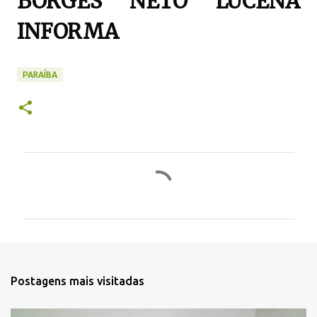
BORGES NETO LUCENA
INFORMA
PARAÍBA
C
o
m
e
n
t
Postagens mais visitadas
á
r