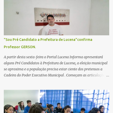
i
o
s
"Sou Pré Candidato a Prefeitura de Lucena"confirma
Professor GERSON.
A partir desta sexta-feira o Portal Lucena Informa apresentará
alguns Pré Candidatos à Prefeitura de Lucena, a eleição municipal
se aproxima e a população precisa estar ciente dos pretensos a
Cadeira do Poder Executivo Municipal . Começam as articulações e
possíveis junções para manter ou conquistar eleitorado.
Confirmados até agora como Pré candidatos Alex Monteiro, Léo
Bandeira Valcinete Araújo e Professor Gerson Andrade há
possibilidade de mais nomes aparecer , ficaremos no aguardo para
trazer mais informações. A primeira entrevista foi com o
inimaginável Gerson Andrade ,Professor da Rede Municipal