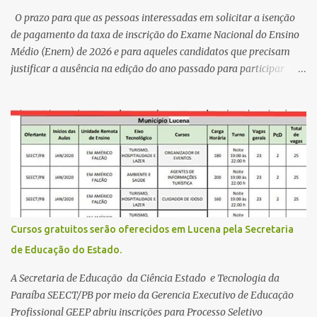
acreditar que o trabalho dos seus companheiros principalmente
O prazo para que as pessoas interessadas em solicitar a isenção
da zona rural deve ser mais valorizado e que eles serão a Fortalez...
de pagamento da taxa de inscrição do Exame Nacional do Ensino
Médio (Enem) de 2026 e para aqueles candidatos que precisam
justificar a ausência na edição do ano passado para participar
gratuitamente desta edição começa nesta segunda-feira (13) e se
estende até 24 de abril. Os interessados devem acessar o endereço
eletrônico da Página do Participante do Enem com o login único
da plataforma de serviços digitais do governo federal, o Gov.br.
Direito de solicitar a isenção O Inep prevê a gratuidade na
inscrição do exame para os seguintes casos: · matriculados no 3º
ano do ensino médio em escola pública, em 2026; LEIA MAIS
Usina Cultural tem fim de semana com literatura, música e evento
solidário Governo da Paraíba empossa 1000 novos professores e
Cursos gratuitos serão oferecidos em Lucena pela Secretaria
mais convocações devem ocorrer Volta às aulas 2026.1 da
de Educação do Estado.
Faculdade Três Marias marca início do semestre e matrículas
seguem abertas para novos alunos · es...
A Secretaria de Educação da Ciência Estado e Tecnologia da
Paraíba SEECT/PB por meio da Gerencia Executivo de Educação
Profissional GEEP abriu inscrições para Processo Seletivo