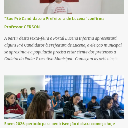
"Sou Pré Candidato a Prefeitura de Lucena"confirma
Professor GERSON.
A partir desta sexta-feira o Portal Lucena Informa apresentará
alguns Pré Candidatos à Prefeitura de Lucena, a eleição municipal
se aproxima e a população precisa estar ciente dos pretensos a
Cadeira do Poder Executivo Municipal . Começam as articulações e
possíveis junções para manter ou conquistar eleitorado.
Confirmados até agora como Pré candidatos Alex Monteiro, Léo
Bandeira Valcinete Araújo e Professor Gerson Andrade há
possibilidade de mais nomes aparecer , ficaremos no aguardo para
trazer mais informações. A primeira entrevista foi com o
inimaginável Gerson Andrade ,Professor da Rede Municipal
(efetivo), supervisor, Formado em Pedagogia e Biomedicina pela
UFPB. Leciona no Otto Illi, Gilberto Inácio, Ellinora Dornellas
,Escola Américo Falcão. Gerson nos contou que a idéia de disputar
Enem 2026: período para pedir isenção da taxa começa hoje
a prefeitura veio de um sonho há 5 anos atrás, e também por