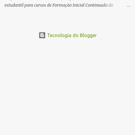
estudantil para cursos de Formação Inicial Continuada do
Programa ParaíbaTEC. Os cursos oferecidos são de
qualificação profissional na modalidade presencial. As
inscrições serão gratuitas e estarão abertas de 04 a 30 de
novembro pelo site www.paraibatec.pb.gov.br . Em Lucena serão
Tecnologia do Blogger
ofertados cursos de Organizador de Eventos,Agente de
Informações Turísticas, Cuidador de Idosos e Garçom, as aulas
serão a noite na Escola Américo Falcão. Borges Neto Lucena
Informa