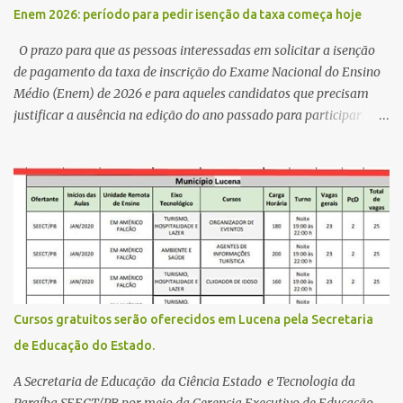
,Escola Américo Falcão. Gerson nos contou que a idéia de disputar
Enem 2026: período para pedir isenção da taxa começa hoje
a prefeitura veio de um sonho há 5 anos atrás, e também por
acreditar que o trabalho dos seus companheiros principalmente
O prazo para que as pessoas interessadas em solicitar a isenção
da zona rural deve ser mais valorizado e que eles serão a Fortalez...
de pagamento da taxa de inscrição do Exame Nacional do Ensino
Médio (Enem) de 2026 e para aqueles candidatos que precisam
justificar a ausência na edição do ano passado para participar
gratuitamente desta edição começa nesta segunda-feira (13) e se
estende até 24 de abril. Os interessados devem acessar o endereço
eletrônico da Página do Participante do Enem com o login único
da plataforma de serviços digitais do governo federal, o Gov.br.
Direito de solicitar a isenção O Inep prevê a gratuidade na
inscrição do exame para os seguintes casos: · matriculados no 3º
ano do ensino médio em escola pública, em 2026; LEIA MAIS
Usina Cultural tem fim de semana com literatura, música e evento
solidário Governo da Paraíba empossa 1000 novos professores e
Cursos gratuitos serão oferecidos em Lucena pela Secretaria
mais convocações devem ocorrer Volta às aulas 2026.1 da
de Educação do Estado.
Faculdade Três Marias marca início do semestre e matrículas
seguem abertas para novos alunos · es...
A Secretaria de Educação da Ciência Estado e Tecnologia da