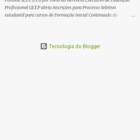
Paraíba SEECT/PB por meio da Gerencia Executivo de Educação
Profissional GEEP abriu inscrições para Processo Seletivo
estudantil para cursos de Formação Inicial Continuada do
Programa ParaíbaTEC. Os cursos oferecidos são de
qualificação profissional na modalidade presencial. As
inscrições serão gratuitas e estarão abertas de 04 a 30 de
novembro pelo site www.paraibatec.pb.gov.br . Em Lucena serão
Tecnologia do Blogger
ofertados cursos de Organizador de Eventos,Agente de
Informações Turísticas, Cuidador de Idosos e Garçom, as aulas
serão a noite na Escola Américo Falcão. Borges Neto Lucena
Informa