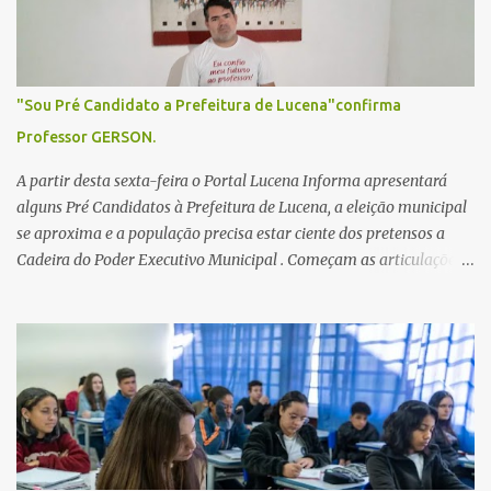
s
"Sou Pré Candidato a Prefeitura de Lucena"confirma
Professor GERSON.
A partir desta sexta-feira o Portal Lucena Informa apresentará
alguns Pré Candidatos à Prefeitura de Lucena, a eleição municipal
se aproxima e a população precisa estar ciente dos pretensos a
Cadeira do Poder Executivo Municipal . Começam as articulações e
possíveis junções para manter ou conquistar eleitorado.
Confirmados até agora como Pré candidatos Alex Monteiro, Léo
Bandeira Valcinete Araújo e Professor Gerson Andrade há
possibilidade de mais nomes aparecer , ficaremos no aguardo para
trazer mais informações. A primeira entrevista foi com o
inimaginável Gerson Andrade ,Professor da Rede Municipal
(efetivo), supervisor, Formado em Pedagogia e Biomedicina pela
UFPB. Leciona no Otto Illi, Gilberto Inácio, Ellinora Dornellas