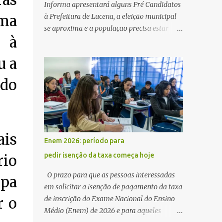
ras
Informa apresentará alguns Pré Candidatos
à Prefeitura de Lucena, a eleição municipal
uma
se aproxima e a população precisa estar
s à
ciente dos pretensos a Cadeira do Poder
Executivo Municipal . Começam as
u a
articulações e possíveis junções para manter
ou conquistar eleitorado. Confirmados até
 do
agora como Pré candidatos Alex Monteiro,
Léo Bandeira Valcinete Araújo e Professor
Gerson Andrade há possibilidade de mais
nomes aparecer , ficaremos no aguardo para
ais
trazer mais informações. A primeira
Enem 2026: período para
entrevista foi com o inimaginável Gerson
pedir isenção da taxa começa hoje
rio
Andrade ,Professor da Rede Municipal
(efetivo), supervisor, Formado em Pedagogia
O prazo para que as pessoas interessadas
opa
e Biomedicina pela UFPB. Leciona no Otto
em solicitar a isenção de pagamento da taxa
Illi, Gilberto Inácio, Ellinora Dornellas
de inscrição do Exame Nacional do Ensino
r o
,Escola Américo Falcão. Gerson nos contou
Médio (Enem) de 2026 e para aqueles
que a idéia de disputar a prefeitura veio de