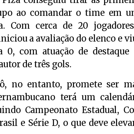
 Piza conseguiu tirar as primei
rupo ao comandar o time em 
sa. Com cerca de 20 jogadore
iniciou a avaliação do elenco e vi
a 0, com atuação de destaque
autor de três gols.
ô, no entanto, promete ser m
pernambucano terá um calendá
uindo Campeonato Estadual, C
asil e Série D, o que deve eleva