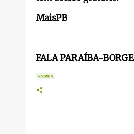
MaisPB
FALA PARAÍBA-BORGE
PARAÍBA
C