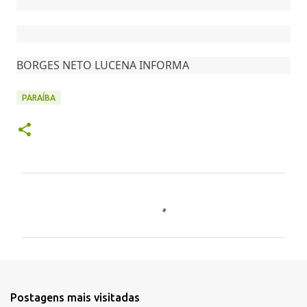
BORGES NETO LUCENA INFORMA
PARAÍBA
C
o
m
e
n
t
Postagens mais visitadas