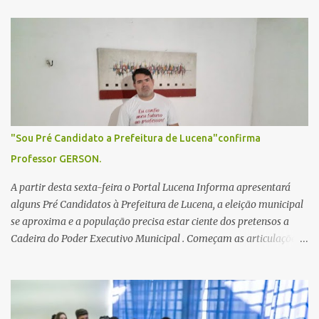
á
r
i
o
s
"Sou Pré Candidato a Prefeitura de Lucena"confirma
Professor GERSON.
A partir desta sexta-feira o Portal Lucena Informa apresentará
alguns Pré Candidatos à Prefeitura de Lucena, a eleição municipal
se aproxima e a população precisa estar ciente dos pretensos a
Cadeira do Poder Executivo Municipal . Começam as articulações e
possíveis junções para manter ou conquistar eleitorado.
Confirmados até agora como Pré candidatos Alex Monteiro, Léo
Bandeira Valcinete Araújo e Professor Gerson Andrade há
possibilidade de mais nomes aparecer , ficaremos no aguardo para