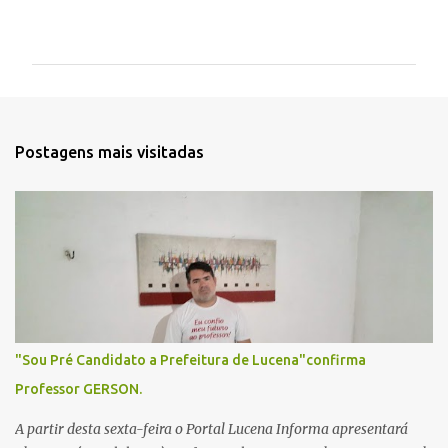
C
o
m
e
n
t
Postagens mais visitadas
á
r
i
o
s
"Sou Pré Candidato a Prefeitura de Lucena"confirma
Professor GERSON.
A partir desta sexta-feira o Portal Lucena Informa apresentará