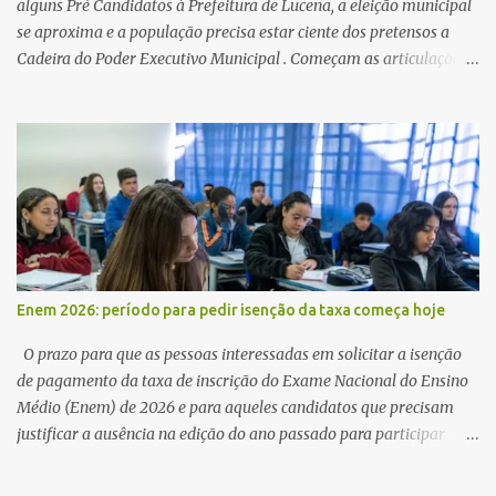
alguns Pré Candidatos à Prefeitura de Lucena, a eleição municipal
se aproxima e a população precisa estar ciente dos pretensos a
Cadeira do Poder Executivo Municipal . Começam as articulações e
possíveis junções para manter ou conquistar eleitorado.
Confirmados até agora como Pré candidatos Alex Monteiro, Léo
Bandeira Valcinete Araújo e Professor Gerson Andrade há
possibilidade de mais nomes aparecer , ficaremos no aguardo para
trazer mais informações. A primeira entrevista foi com o
inimaginável Gerson Andrade ,Professor da Rede Municipal
(efetivo), supervisor, Formado em Pedagogia e Biomedicina pela
UFPB. Leciona no Otto Illi, Gilberto Inácio, Ellinora Dornellas
,Escola Américo Falcão. Gerson nos contou que a idéia de disputar
Enem 2026: período para pedir isenção da taxa começa hoje
a prefeitura veio de um sonho há 5 anos atrás, e também por
acreditar que o trabalho dos seus companheiros principalmente
O prazo para que as pessoas interessadas em solicitar a isenção
da zona rural deve ser mais valorizado e que eles serão a Fortalez...
de pagamento da taxa de inscrição do Exame Nacional do Ensino
Médio (Enem) de 2026 e para aqueles candidatos que precisam
justificar a ausência na edição do ano passado para participar
gratuitamente desta edição começa nesta segunda-feira (13) e se
estende até 24 de abril. Os interessados devem acessar o endereço