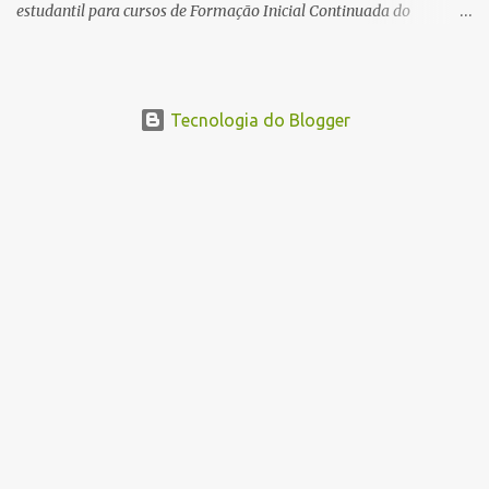
estudantil para cursos de Formação Inicial Continuada do
Programa ParaíbaTEC. Os cursos oferecidos são de
qualificação profissional na modalidade presencial. As
inscrições serão gratuitas e estarão abertas de 04 a 30 de
novembro pelo site www.paraibatec.pb.gov.br . Em Lucena serão
Tecnologia do Blogger
ofertados cursos de Organizador de Eventos,Agente de
Informações Turísticas, Cuidador de Idosos e Garçom, as aulas
serão a noite na Escola Américo Falcão. Borges Neto Lucena
Informa