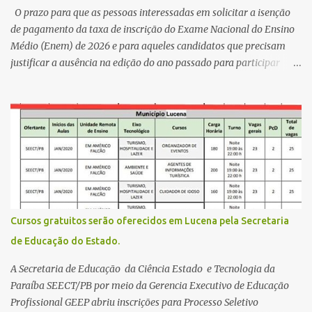
acreditar que o trabalho dos seus companheiros principalmente
O prazo para que as pessoas interessadas em solicitar a isenção
da zona rural deve ser mais valorizado e que eles serão a Fortalez...
de pagamento da taxa de inscrição do Exame Nacional do Ensino
Médio (Enem) de 2026 e para aqueles candidatos que precisam
justificar a ausência na edição do ano passado para participar
gratuitamente desta edição começa nesta segunda-feira (13) e se
estende até 24 de abril. Os interessados devem acessar o endereço
eletrônico da Página do Participante do Enem com o login único
da plataforma de serviços digitais do governo federal, o Gov.br.
Direito de solicitar a isenção O Inep prevê a gratuidade na
inscrição do exame para os seguintes casos: · matriculados no 3º
ano do ensino médio em escola pública, em 2026; LEIA MAIS
Usina Cultural tem fim de semana com literatura, música e evento
solidário Governo da Paraíba empossa 1000 novos professores e
Cursos gratuitos serão oferecidos em Lucena pela Secretaria
mais convocações devem ocorrer Volta às aulas 2026.1 da
de Educação do Estado.
Faculdade Três Marias marca início do semestre e matrículas
seguem abertas para novos alunos · es...
A Secretaria de Educação da Ciência Estado e Tecnologia da
Paraíba SEECT/PB por meio da Gerencia Executivo de Educação
Profissional GEEP abriu inscrições para Processo Seletivo