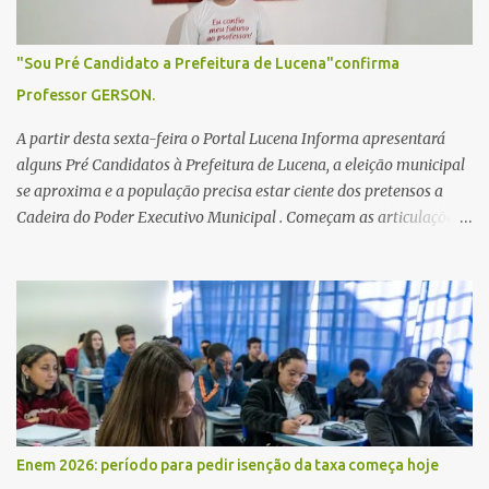
"Sou Pré Candidato a Prefeitura de Lucena"confirma
Professor GERSON.
A partir desta sexta-feira o Portal Lucena Informa apresentará
alguns Pré Candidatos à Prefeitura de Lucena, a eleição municipal
se aproxima e a população precisa estar ciente dos pretensos a
Cadeira do Poder Executivo Municipal . Começam as articulações e
possíveis junções para manter ou conquistar eleitorado.
Confirmados até agora como Pré candidatos Alex Monteiro, Léo
Bandeira Valcinete Araújo e Professor Gerson Andrade há
possibilidade de mais nomes aparecer , ficaremos no aguardo para
trazer mais informações. A primeira entrevista foi com o
inimaginável Gerson Andrade ,Professor da Rede Municipal
(efetivo), supervisor, Formado em Pedagogia e Biomedicina pela
UFPB. Leciona no Otto Illi, Gilberto Inácio, Ellinora Dornellas
,Escola Américo Falcão. Gerson nos contou que a idéia de disputar
Enem 2026: período para pedir isenção da taxa começa hoje
a prefeitura veio de um sonho há 5 anos atrás, e também por