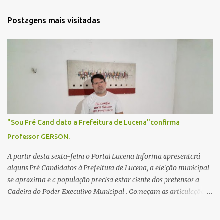
n
t
Postagens mais visitadas
á
r
i
o
s
"Sou Pré Candidato a Prefeitura de Lucena"confirma
Professor GERSON.
A partir desta sexta-feira o Portal Lucena Informa apresentará
alguns Pré Candidatos à Prefeitura de Lucena, a eleição municipal
se aproxima e a população precisa estar ciente dos pretensos a
Cadeira do Poder Executivo Municipal . Começam as articulações e
possíveis junções para manter ou conquistar eleitorado.
Confirmados até agora como Pré candidatos Alex Monteiro, Léo