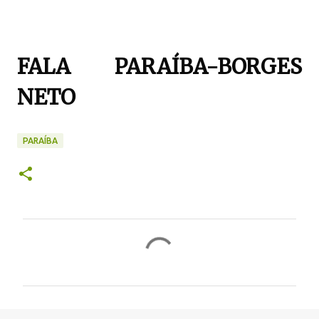
FALA PARAÍBA-BORGES
NETO
PARAÍBA
C
o
m
e