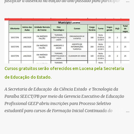
justificar a ausência na edição do ano passado para participar
gratuitamente desta edição começa nesta segunda-feira (13) e se
estende até 24 de abril. Os interessados devem acessar o endereço
eletrônico da Página do Participante do Enem com o login único
da plataforma de serviços digitais do governo federal, o Gov.br.
Direito de solicitar a isenção O Inep prevê a gratuidade na
inscrição do exame para os seguintes casos: · matriculados no 3º
ano do ensino médio em escola pública, em 2026; LEIA MAIS
Usina Cultural tem fim de semana com literatura, música e evento
solidário Governo da Paraíba empossa 1000 novos professores e
Cursos gratuitos serão oferecidos em Lucena pela Secretaria
mais convocações devem ocorrer Volta às aulas 2026.1 da
de Educação do Estado.
Faculdade Três Marias marca início do semestre e matrículas
seguem abertas para novos alunos · es...
A Secretaria de Educação da Ciência Estado e Tecnologia da
Paraíba SEECT/PB por meio da Gerencia Executivo de Educação
Profissional GEEP abriu inscrições para Processo Seletivo
estudantil para cursos de Formação Inicial Continuada do
Programa ParaíbaTEC. Os cursos oferecidos são de
qualificação profissional na modalidade presencial. As
inscrições serão gratuitas e estarão abertas de 04 a 30 de