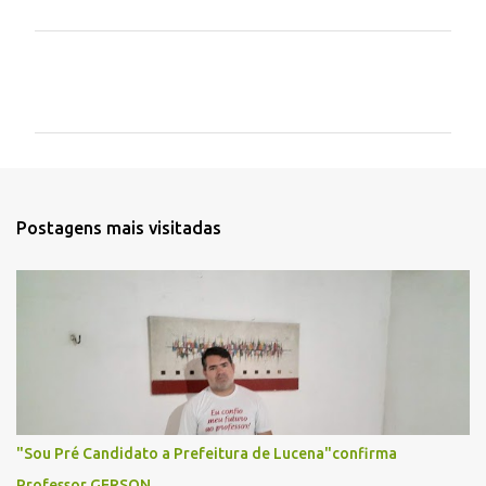
C
o
m
e
n
t
Postagens mais visitadas
á
r
i
o
s
"Sou Pré Candidato a Prefeitura de Lucena"confirma
Professor GERSON.