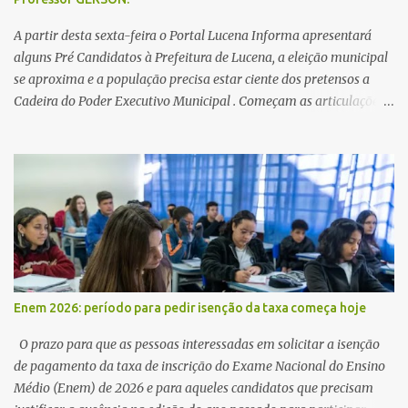
A partir desta sexta-feira o Portal Lucena Informa apresentará
alguns Pré Candidatos à Prefeitura de Lucena, a eleição municipal
se aproxima e a população precisa estar ciente dos pretensos a
Cadeira do Poder Executivo Municipal . Começam as articulações e
possíveis junções para manter ou conquistar eleitorado.
Confirmados até agora como Pré candidatos Alex Monteiro, Léo
Bandeira Valcinete Araújo e Professor Gerson Andrade há
possibilidade de mais nomes aparecer , ficaremos no aguardo para
trazer mais informações. A primeira entrevista foi com o
inimaginável Gerson Andrade ,Professor da Rede Municipal
(efetivo), supervisor, Formado em Pedagogia e Biomedicina pela
UFPB. Leciona no Otto Illi, Gilberto Inácio, Ellinora Dornellas
,Escola Américo Falcão. Gerson nos contou que a idéia de disputar
Enem 2026: período para pedir isenção da taxa começa hoje
a prefeitura veio de um sonho há 5 anos atrás, e também por
acreditar que o trabalho dos seus companheiros principalmente
O prazo para que as pessoas interessadas em solicitar a isenção
da zona rural deve ser mais valorizado e que eles serão a Fortalez...
de pagamento da taxa de inscrição do Exame Nacional do Ensino
Médio (Enem) de 2026 e para aqueles candidatos que precisam