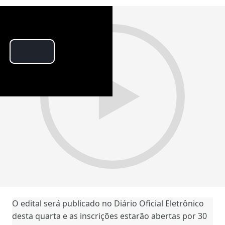
P
l
a
y
V
i
d
O edital será publicado no Diário Oficial Eletrônico
desta quarta e as inscrições estarão abertas por 30
e