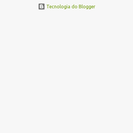
novembro pelo site www.paraibatec.pb.gov.br . Em Lucena serão
Tecnologia do Blogger
ofertados cursos de Organizador de Eventos,Agente de
Informações Turísticas, Cuidador de Idosos e Garçom, as aulas
serão a noite na Escola Américo Falcão. Borges Neto Lucena
Informa