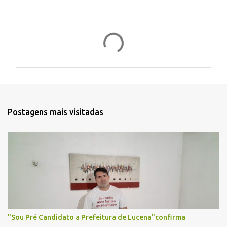
C
o
m
e
n
t
Postagens mais visitadas
á
r
i
o
s
"Sou Pré Candidato a Prefeitura de Lucena"confirma