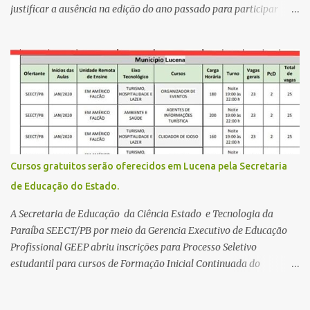
justificar a ausência na edição do ano passado para participar
gratuitamente desta edição começa nesta segunda-feira (13) e se
estende até 24 de abril. Os interessados devem acessar o endereço
eletrônico da Página do Participante do Enem com o login único
da plataforma de serviços digitais do governo federal, o Gov.br.
Direito de solicitar a isenção O Inep prevê a gratuidade na
inscrição do exame para os seguintes casos: · matriculados no 3º
ano do ensino médio em escola pública, em 2026; LEIA MAIS
Usina Cultural tem fim de semana com literatura, música e evento
solidário Governo da Paraíba empossa 1000 novos professores e
Cursos gratuitos serão oferecidos em Lucena pela Secretaria
mais convocações devem ocorrer Volta às aulas 2026.1 da
de Educação do Estado.
Faculdade Três Marias marca início do semestre e matrículas
seguem abertas para novos alunos · es...
A Secretaria de Educação da Ciência Estado e Tecnologia da
Paraíba SEECT/PB por meio da Gerencia Executivo de Educação
Profissional GEEP abriu inscrições para Processo Seletivo
estudantil para cursos de Formação Inicial Continuada do
Programa ParaíbaTEC. Os cursos oferecidos são de
qualificação profissional na modalidade presencial. As