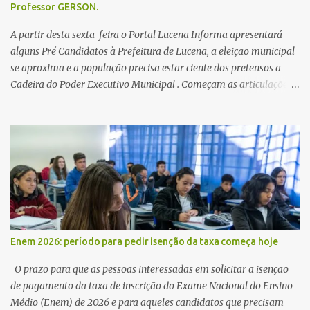
Professor GERSON.
A partir desta sexta-feira o Portal Lucena Informa apresentará
alguns Pré Candidatos à Prefeitura de Lucena, a eleição municipal
se aproxima e a população precisa estar ciente dos pretensos a
Cadeira do Poder Executivo Municipal . Começam as articulações e
possíveis junções para manter ou conquistar eleitorado.
Confirmados até agora como Pré candidatos Alex Monteiro, Léo
Bandeira Valcinete Araújo e Professor Gerson Andrade há
possibilidade de mais nomes aparecer , ficaremos no aguardo para
trazer mais informações. A primeira entrevista foi com o
inimaginável Gerson Andrade ,Professor da Rede Municipal
(efetivo), supervisor, Formado em Pedagogia e Biomedicina pela
UFPB. Leciona no Otto Illi, Gilberto Inácio, Ellinora Dornellas
,Escola Américo Falcão. Gerson nos contou que a idéia de disputar
Enem 2026: período para pedir isenção da taxa começa hoje
a prefeitura veio de um sonho há 5 anos atrás, e também por
acreditar que o trabalho dos seus companheiros principalmente
O prazo para que as pessoas interessadas em solicitar a isenção
da zona rural deve ser mais valorizado e que eles serão a Fortalez...
de pagamento da taxa de inscrição do Exame Nacional do Ensino
Médio (Enem) de 2026 e para aqueles candidatos que precisam