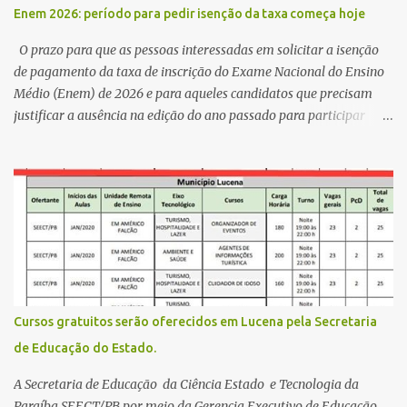
,Escola Américo Falcão. Gerson nos contou que a idéia de disputar
Enem 2026: período para pedir isenção da taxa começa hoje
a prefeitura veio de um sonho há 5 anos atrás, e também por
acreditar que o trabalho dos seus companheiros principalmente
O prazo para que as pessoas interessadas em solicitar a isenção
da zona rural deve ser mais valorizado e que eles serão a Fortalez...
de pagamento da taxa de inscrição do Exame Nacional do Ensino
Médio (Enem) de 2026 e para aqueles candidatos que precisam
justificar a ausência na edição do ano passado para participar
gratuitamente desta edição começa nesta segunda-feira (13) e se
estende até 24 de abril. Os interessados devem acessar o endereço
eletrônico da Página do Participante do Enem com o login único
da plataforma de serviços digitais do governo federal, o Gov.br.
Direito de solicitar a isenção O Inep prevê a gratuidade na
inscrição do exame para os seguintes casos: · matriculados no 3º
ano do ensino médio em escola pública, em 2026; LEIA MAIS
Usina Cultural tem fim de semana com literatura, música e evento
solidário Governo da Paraíba empossa 1000 novos professores e
Cursos gratuitos serão oferecidos em Lucena pela Secretaria
mais convocações devem ocorrer Volta às aulas 2026.1 da
de Educação do Estado.
Faculdade Três Marias marca início do semestre e matrículas
seguem abertas para novos alunos · es...
A Secretaria de Educação da Ciência Estado e Tecnologia da
Paraíba SEECT/PB por meio da Gerencia Executivo de Educação