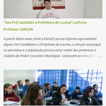
s
"Sou Pré Candidato a Prefeitura de Lucena"confirma
Professor GERSON.
A partir desta sexta-feira o Portal Lucena Informa apresentará
alguns Pré Candidatos à Prefeitura de Lucena, a eleição municipal
se aproxima e a população precisa estar ciente dos pretensos a
Cadeira do Poder Executivo Municipal . Começam as articulações e
possíveis junções para manter ou conquistar eleitorado.
Confirmados até agora como Pré candidatos Alex Monteiro, Léo
Bandeira Valcinete Araújo e Professor Gerson Andrade há
possibilidade de mais nomes aparecer , ficaremos no aguardo para
trazer mais informações. A primeira entrevista foi com o
inimaginável Gerson Andrade ,Professor da Rede Municipal
(efetivo), supervisor, Formado em Pedagogia e Biomedicina pela
UFPB. Leciona no Otto Illi, Gilberto Inácio, Ellinora Dornellas