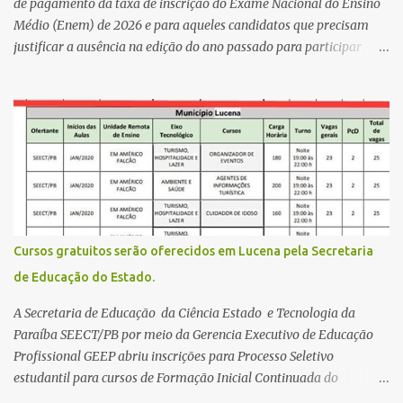
da zona rural deve ser mais valorizado e que eles serão a Fortalez...
de pagamento da taxa de inscrição do Exame Nacional do Ensino
Médio (Enem) de 2026 e para aqueles candidatos que precisam
justificar a ausência na edição do ano passado para participar
gratuitamente desta edição começa nesta segunda-feira (13) e se
estende até 24 de abril. Os interessados devem acessar o endereço
eletrônico da Página do Participante do Enem com o login único
da plataforma de serviços digitais do governo federal, o Gov.br.
Direito de solicitar a isenção O Inep prevê a gratuidade na
inscrição do exame para os seguintes casos: · matriculados no 3º
ano do ensino médio em escola pública, em 2026; LEIA MAIS
Usina Cultural tem fim de semana com literatura, música e evento
solidário Governo da Paraíba empossa 1000 novos professores e
Cursos gratuitos serão oferecidos em Lucena pela Secretaria
mais convocações devem ocorrer Volta às aulas 2026.1 da
de Educação do Estado.
Faculdade Três Marias marca início do semestre e matrículas
seguem abertas para novos alunos · es...
A Secretaria de Educação da Ciência Estado e Tecnologia da
Paraíba SEECT/PB por meio da Gerencia Executivo de Educação
Profissional GEEP abriu inscrições para Processo Seletivo
estudantil para cursos de Formação Inicial Continuada do
Programa ParaíbaTEC. Os cursos oferecidos são de