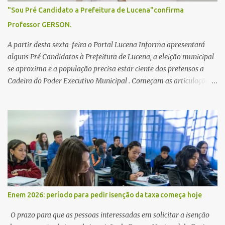
"Sou Pré Candidato a Prefeitura de Lucena"confirma
Professor GERSON.
A partir desta sexta-feira o Portal Lucena Informa apresentará
alguns Pré Candidatos à Prefeitura de Lucena, a eleição municipal
se aproxima e a população precisa estar ciente dos pretensos a
Cadeira do Poder Executivo Municipal . Começam as articulações e
possíveis junções para manter ou conquistar eleitorado.
Confirmados até agora como Pré candidatos Alex Monteiro, Léo
Bandeira Valcinete Araújo e Professor Gerson Andrade há
possibilidade de mais nomes aparecer , ficaremos no aguardo para
trazer mais informações. A primeira entrevista foi com o
inimaginável Gerson Andrade ,Professor da Rede Municipal
(efetivo), supervisor, Formado em Pedagogia e Biomedicina pela
UFPB. Leciona no Otto Illi, Gilberto Inácio, Ellinora Dornellas
,Escola Américo Falcão. Gerson nos contou que a idéia de disputar
Enem 2026: período para pedir isenção da taxa começa hoje
a prefeitura veio de um sonho há 5 anos atrás, e também por
acreditar que o trabalho dos seus companheiros principalmente
O prazo para que as pessoas interessadas em solicitar a isenção