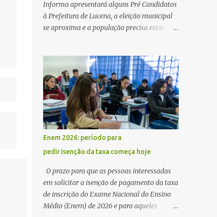
Informa apresentará alguns Pré Candidatos
à Prefeitura de Lucena, a eleição municipal
se aproxima e a população precisa estar
ciente dos pretensos a Cadeira do Poder
Executivo Municipal . Começam as
articulações e possíveis junções para manter
ou conquistar eleitorado. Confirmados até
agora como Pré candidatos Alex Monteiro,
Léo Bandeira Valcinete Araújo e Professor
Gerson Andrade há possibilidade de mais
nomes aparecer , ficaremos no aguardo para
trazer mais informações. A primeira
Enem 2026: período para
entrevista foi com o inimaginável Gerson
pedir isenção da taxa começa hoje
Andrade ,Professor da Rede Municipal
(efetivo), supervisor, Formado em Pedagogia
O prazo para que as pessoas interessadas
e Biomedicina pela UFPB. Leciona no Otto
em solicitar a isenção de pagamento da taxa
Illi, Gilberto Inácio, Ellinora Dornellas
de inscrição do Exame Nacional do Ensino
,Escola Américo Falcão. Gerson nos contou
Médio (Enem) de 2026 e para aqueles
que a idéia de disputar a prefeitura veio de