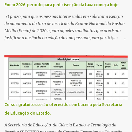
,Escola Américo Falcão. Gerson nos contou que a idéia de disputar
Enem 2026: período para pedir isenção da taxa começa hoje
a prefeitura veio de um sonho há 5 anos atrás, e também por
acreditar que o trabalho dos seus companheiros principalmente
O prazo para que as pessoas interessadas em solicitar a isenção
da zona rural deve ser mais valorizado e que eles serão a Fortalez...
de pagamento da taxa de inscrição do Exame Nacional do Ensino
Médio (Enem) de 2026 e para aqueles candidatos que precisam
justificar a ausência na edição do ano passado para participar
gratuitamente desta edição começa nesta segunda-feira (13) e se
estende até 24 de abril. Os interessados devem acessar o endereço
eletrônico da Página do Participante do Enem com o login único
da plataforma de serviços digitais do governo federal, o Gov.br.
Direito de solicitar a isenção O Inep prevê a gratuidade na
inscrição do exame para os seguintes casos: · matriculados no 3º
ano do ensino médio em escola pública, em 2026; LEIA MAIS
Usina Cultural tem fim de semana com literatura, música e evento
solidário Governo da Paraíba empossa 1000 novos professores e
Cursos gratuitos serão oferecidos em Lucena pela Secretaria
mais convocações devem ocorrer Volta às aulas 2026.1 da
de Educação do Estado.
Faculdade Três Marias marca início do semestre e matrículas
seguem abertas para novos alunos · es...
A Secretaria de Educação da Ciência Estado e Tecnologia da