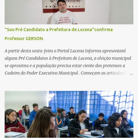
s
"Sou Pré Candidato a Prefeitura de Lucena"confirma
Professor GERSON.
A partir desta sexta-feira o Portal Lucena Informa apresentará
alguns Pré Candidatos à Prefeitura de Lucena, a eleição municipal
se aproxima e a população precisa estar ciente dos pretensos a
Cadeira do Poder Executivo Municipal . Começam as articulações e
possíveis junções para manter ou conquistar eleitorado.
Confirmados até agora como Pré candidatos Alex Monteiro, Léo
Bandeira Valcinete Araújo e Professor Gerson Andrade há
possibilidade de mais nomes aparecer , ficaremos no aguardo para
trazer mais informações. A primeira entrevista foi com o
inimaginável Gerson Andrade ,Professor da Rede Municipal
(efetivo), supervisor, Formado em Pedagogia e Biomedicina pela
UFPB. Leciona no Otto Illi, Gilberto Inácio, Ellinora Dornellas