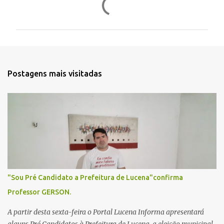
o
m
e
n
t
Postagens mais visitadas
á
r
i
o
s
"Sou Pré Candidato a Prefeitura de Lucena"confirma
Professor GERSON.
A partir desta sexta-feira o Portal Lucena Informa apresentará