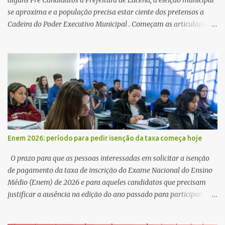
alguns Pré Candidatos à Prefeitura de Lucena, a eleição municipal
se aproxima e a população precisa estar ciente dos pretensos a
Cadeira do Poder Executivo Municipal . Começam as articulações e
possíveis junções para manter ou conquistar eleitorado.
Confirmados até agora como Pré candidatos Alex Monteiro, Léo
Bandeira Valcinete Araújo e Professor Gerson Andrade há
possibilidade de mais nomes aparecer , ficaremos no aguardo para
trazer mais informações. A primeira entrevista foi com o
inimaginável Gerson Andrade ,Professor da Rede Municipal
(efetivo), supervisor, Formado em Pedagogia e Biomedicina pela
UFPB. Leciona no Otto Illi, Gilberto Inácio, Ellinora Dornellas
,Escola Américo Falcão. Gerson nos contou que a idéia de disputar
Enem 2026: período para pedir isenção da taxa começa hoje
a prefeitura veio de um sonho há 5 anos atrás, e também por
acreditar que o trabalho dos seus companheiros principalmente
O prazo para que as pessoas interessadas em solicitar a isenção
da zona rural deve ser mais valorizado e que eles serão a Fortalez...
de pagamento da taxa de inscrição do Exame Nacional do Ensino
Médio (Enem) de 2026 e para aqueles candidatos que precisam
justificar a ausência na edição do ano passado para participar
gratuitamente desta edição começa nesta segunda-feira (13) e se
estende até 24 de abril. Os interessados devem acessar o endereço