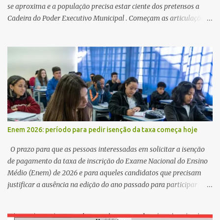
se aproxima e a população precisa estar ciente dos pretensos a
Cadeira do Poder Executivo Municipal . Começam as articulações e
possíveis junções para manter ou conquistar eleitorado.
Confirmados até agora como Pré candidatos Alex Monteiro, Léo
Bandeira Valcinete Araújo e Professor Gerson Andrade há
possibilidade de mais nomes aparecer , ficaremos no aguardo para
trazer mais informações. A primeira entrevista foi com o
inimaginável Gerson Andrade ,Professor da Rede Municipal
(efetivo), supervisor, Formado em Pedagogia e Biomedicina pela
UFPB. Leciona no Otto Illi, Gilberto Inácio, Ellinora Dornellas
,Escola Américo Falcão. Gerson nos contou que a idéia de disputar
Enem 2026: período para pedir isenção da taxa começa hoje
a prefeitura veio de um sonho há 5 anos atrás, e também por
acreditar que o trabalho dos seus companheiros principalmente
O prazo para que as pessoas interessadas em solicitar a isenção
da zona rural deve ser mais valorizado e que eles serão a Fortalez...
de pagamento da taxa de inscrição do Exame Nacional do Ensino
Médio (Enem) de 2026 e para aqueles candidatos que precisam
justificar a ausência na edição do ano passado para participar
gratuitamente desta edição começa nesta segunda-feira (13) e se
estende até 24 de abril. Os interessados devem acessar o endereço
eletrônico da Página do Participante do Enem com o login único