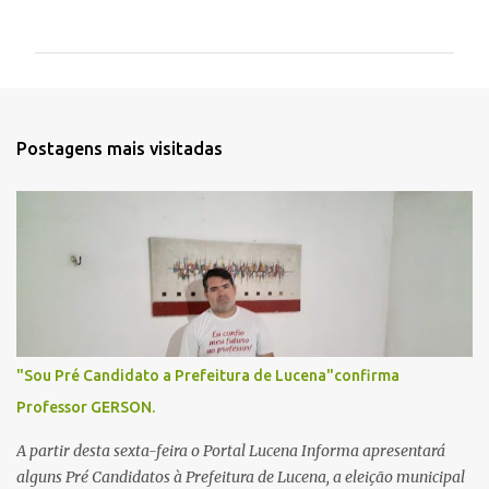
o
m
e
n
t
Postagens mais visitadas
á
r
i
o
s
"Sou Pré Candidato a Prefeitura de Lucena"confirma
Professor GERSON.
A partir desta sexta-feira o Portal Lucena Informa apresentará
alguns Pré Candidatos à Prefeitura de Lucena, a eleição municipal