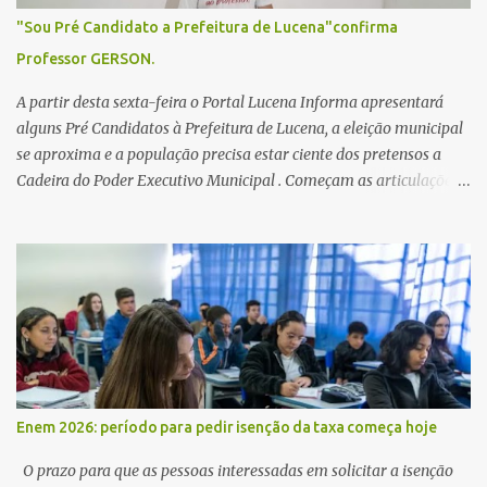
"Sou Pré Candidato a Prefeitura de Lucena"confirma
Professor GERSON.
A partir desta sexta-feira o Portal Lucena Informa apresentará
alguns Pré Candidatos à Prefeitura de Lucena, a eleição municipal
se aproxima e a população precisa estar ciente dos pretensos a
Cadeira do Poder Executivo Municipal . Começam as articulações e
possíveis junções para manter ou conquistar eleitorado.
Confirmados até agora como Pré candidatos Alex Monteiro, Léo
Bandeira Valcinete Araújo e Professor Gerson Andrade há
possibilidade de mais nomes aparecer , ficaremos no aguardo para
trazer mais informações. A primeira entrevista foi com o
inimaginável Gerson Andrade ,Professor da Rede Municipal
(efetivo), supervisor, Formado em Pedagogia e Biomedicina pela
UFPB. Leciona no Otto Illi, Gilberto Inácio, Ellinora Dornellas
,Escola Américo Falcão. Gerson nos contou que a idéia de disputar
Enem 2026: período para pedir isenção da taxa começa hoje
a prefeitura veio de um sonho há 5 anos atrás, e também por
acreditar que o trabalho dos seus companheiros principalmente
O prazo para que as pessoas interessadas em solicitar a isenção