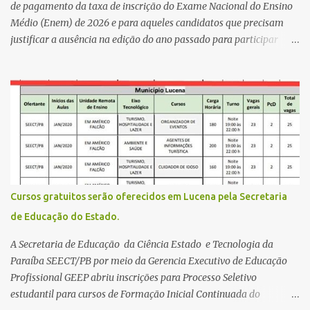
da zona rural deve ser mais valorizado e que eles serão a Fortalez...
de pagamento da taxa de inscrição do Exame Nacional do Ensino
Médio (Enem) de 2026 e para aqueles candidatos que precisam
justificar a ausência na edição do ano passado para participar
gratuitamente desta edição começa nesta segunda-feira (13) e se
estende até 24 de abril. Os interessados devem acessar o endereço
eletrônico da Página do Participante do Enem com o login único
da plataforma de serviços digitais do governo federal, o Gov.br.
Direito de solicitar a isenção O Inep prevê a gratuidade na
inscrição do exame para os seguintes casos: · matriculados no 3º
ano do ensino médio em escola pública, em 2026; LEIA MAIS
Usina Cultural tem fim de semana com literatura, música e evento
solidário Governo da Paraíba empossa 1000 novos professores e
Cursos gratuitos serão oferecidos em Lucena pela Secretaria
mais convocações devem ocorrer Volta às aulas 2026.1 da
de Educação do Estado.
Faculdade Três Marias marca início do semestre e matrículas
seguem abertas para novos alunos · es...
A Secretaria de Educação da Ciência Estado e Tecnologia da
Paraíba SEECT/PB por meio da Gerencia Executivo de Educação
Profissional GEEP abriu inscrições para Processo Seletivo
estudantil para cursos de Formação Inicial Continuada do