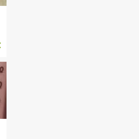
343
outubro 2023
398
setembro 2023
345
agosto 2023
456
julho 2023
453
junho 2023
554
maio 2023
597
abril 2023
606
março 2023
528
fevereiro 2023
604
janeiro 2023
550
dezembro 2022
536
novembro 2022
572
outubro 2022