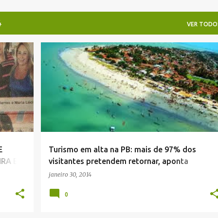
4
VER TODO
E
Turismo em alta na PB: mais de 97% dos
IRA EM
visitantes pretendem retornar, aponta
Fecomércio
janeiro 30, 2014
0