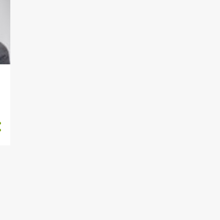
772
julho 2020
755
junho 2020
800
maio 2020
695
abril 2020
660
março 2020
704
fevereiro 2020
674
janeiro 2020
686
dezembro 2019
478
novembro 2019
566
outubro 2019
674
setembro 2019
669
agosto 2019
775