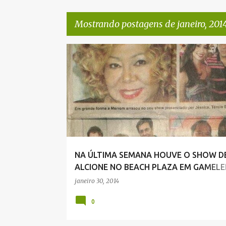
Mostrando postagens de janeiro, 201
P
o
s
t
a
g
e
NA ÚLTIMA SEMANA HOUVE O SHOW D
n
ALCIONE NO BEACH PLAZA EM GAMELE
s
LUCENA
janeiro 30, 2014
0