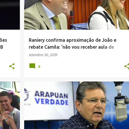
hões
Raniery confirma aproximação de João e
PB
rebate Camila: ‘não vou receber aula de
coerência’
setembro 30, 2019
0
POLÍTICA