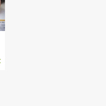
772
julho 2020
755
junho 2020
800
maio 2020
695
abril 2020
660
março 2020
704
fevereiro 2020
674
janeiro 2020
686
dezembro 2019
478
novembro 2019
566
outubro 2019
674
setembro 2019
669
agosto 2019
775