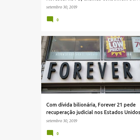
no Sertão
setembro 30, 2019
0
COMUNICADO
Com dívida bilionária, Forever 21 pede
recuperação judicial nos Estados Unido
setembro 30, 2019
0