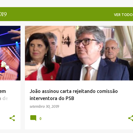
019
VER TODO
PARAÍBA
 em
João assinou carta rejeitando comissão
a de
interventora do PSB
setembro 30, 2019
0