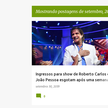
Mostrando postagens de setembro, 2
P
CULTURA
o
s
t
a
g
e
Ingressos para show de Roberto Carlos
n
João Pessoa esgotam após uma seman
s
vendas
setembro 30, 2019
0