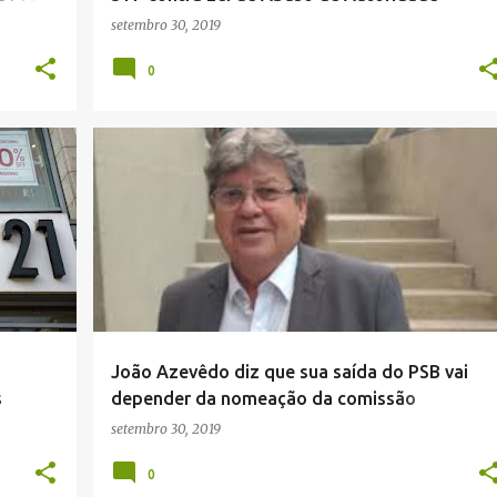
setembro 30, 2019
0
POLÍTICA
João Azevêdo diz que sua saída do PSB vai
s
depender da nomeação da comissão
provisória
setembro 30, 2019
0