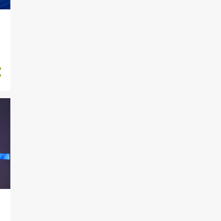
343
outubro 2023
398
setembro 2023
345
agosto 2023
456
julho 2023
453
junho 2023
554
maio 2023
597
abril 2023
606
março 2023
528
fevereiro 2023
604
janeiro 2023
550
dezembro 2022
536
novembro 2022
572
outubro 2022