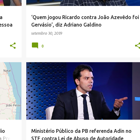
a
‘Quem jogou Ricardo contra João Azevêdo foi
essoa
Gervásio’, diz Adriano Galdino
setembro 30, 2019
0
PARAÍBA
dio
Ministério Público da PB referenda Adin no
a Preta
STF contra Lei de Abuso de Autoridade