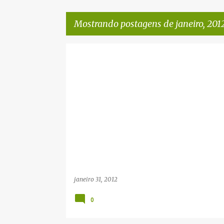
Mostrando postagens de janeiro, 201
P
o
s
t
a
g
e
n
s
janeiro 31, 2012
0